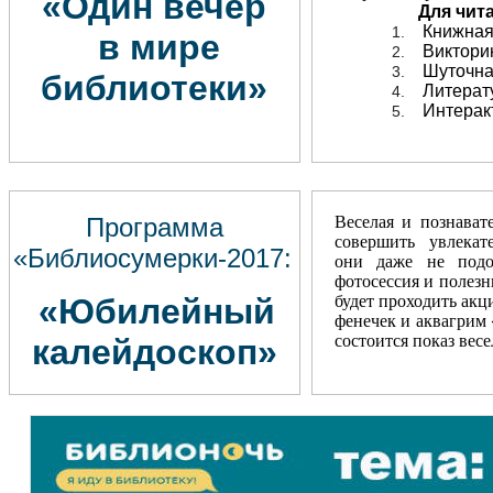
«Один вечер
Для чит
Книжная 
1.
в мире
Виктори
2.
Шуточна
3.
библиотеки»
Литерату
4.
Интерак
5.
Программа
Веселая и познават
совершить увлекате
«Библиосумерки-2017:
они даже не подоз
фотосессия и полезн
«Юбилейный
будет проходить акц
фенечек и аквагрим 
состоится показ вес
калейдоскоп»