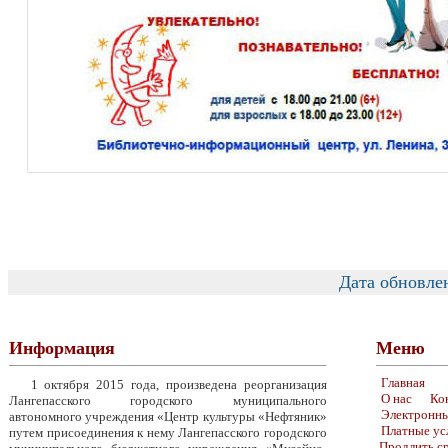
Дата обновле
Информация
Меню
Главная
1 октября 2015 года, произведена реорганизация
О нас
Ко
Лангепасского городского муниципального
Электронны
автономного учреждения «Центр культуры «Нефтяник»
Платные ус
путем присоединения к нему Лангепасского городского
Продлить ср